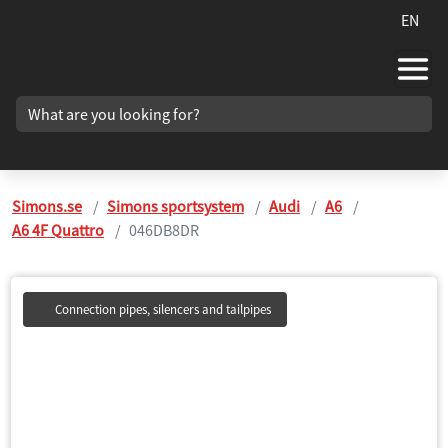
EN
Simons.se
Simons sportsystem
Audi
A6
A6 4F Quattro
046DB8DR
Connection pipes, silencers and tailpipes