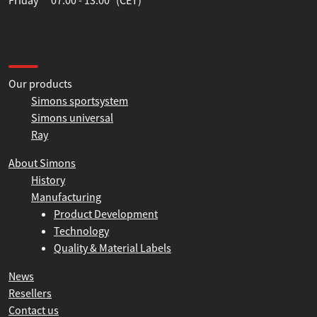
Thursday 07:00 - 16:00 (CET)
Friday 07:00 - 13:00 (CET)
Information
Our products
Simons sportsystem
Simons universal
Ray
About Simons
History
Manufacturing
Product Development
Technology
Quality & Material Labels
News