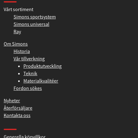
Simons universal
Ray
Om Simons
Historia
Vår tillverkning
Produktutveckling
Teknik
Materialkvalitéer
Fordon sökes
Nyheter
Återförsäljare
Kontakta oss
Produkthjälp och support
Generella köpvillkor
FAQ
Byggtips