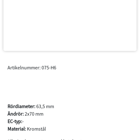
Artikelnummer: 075-H6
740/940 GL/GLE/GLT
Sedan/Kombi år 1985-1998
Rördiameter:
63,5 mm
Ändrör:
2x70 mm
EC-typ:
-
Material:
Kromstål