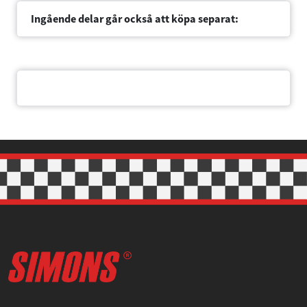
Inställningar
Dokument
Statistik
Marknadsföring
Tillåt alla
Tillåt urval
Avvisa
Om Simons
Simons® Sportsystem ger lågt mottryck, sportigt ljud och en