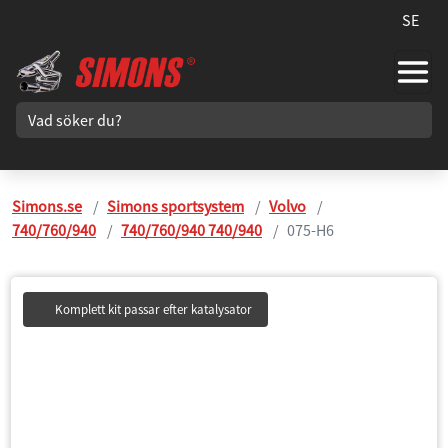
SE
Simons.se
Simons sportsystem
Volvo
740/760/940
740/760/940 740/940
075-H6
Komplett kit passar efter katalysator