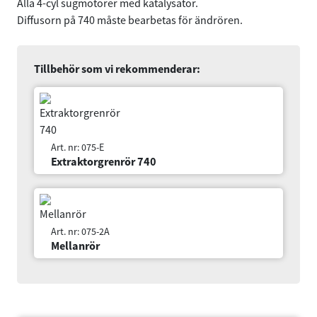
Alla 4-cyl sugmotorer med katalysator.
Diffusorn på 740 måste bearbetas för ändrören.
Samtycke
Information
Om
Tillbehör som vi rekommenderar:
Denna webbplats använder cookies
Art. nr: 075-E
Vi använder enhetsidentifierare för att anpassa innehållet
Extraktorgrenrör 740
och annonserna till användarna, tillhandahålla funktioner
för sociala medier och analysera vår trafik. Vi
vidarebefordrar även sådana identifierare och annan
Art. nr: 075-2A
information från din enhet till de sociala medier och
Mellanrör
annons- och analysföretag som vi samarbetar med.
Dessa kan i sin tur kombinera informationen med annan
information som du har tillhandahållit eller som de har
samlat in när du har använt deras tjänster.
Samtyckesval
Ingående delar går också att köpa separat:
Nödvändig