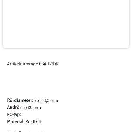
Artikelnummer: 03A-B2DR
F30/F31 320i/330i
Sedan/Touring år 2015(07)-2019
Rördiameter:
76+63,5 mm
Ändrör:
2x80 mm
EC-typ:
-
Material:
Rostfritt