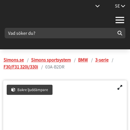
SE
Simons.se
Simons sportsystem
BMW
3-serie
F30/F31 320i/330i
03A-B2DR
Bakre ljuddämpare