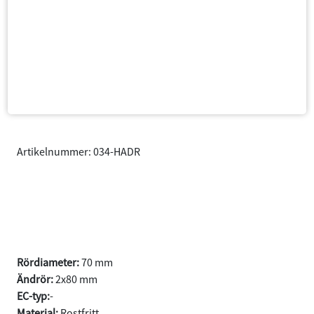
Artikelnummer: 034-HADR
E90/E91/E92 316D/318D/320D
Sedan/Touring/Coupé år 2005-
2011
Samtycke
Information
Om
Rördiameter:
70 mm
Ändrör:
2x80 mm
Denna webbplats använder cookies
EC-typ:
-
Material:
Rostfritt