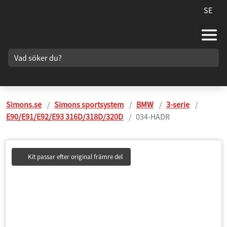
SE
Simons.se
Simons sportsystem
BMW
3-serie
E90/E91/E92/E93 316D/318D/320D
034-HADR
Kit passar efter original främre del