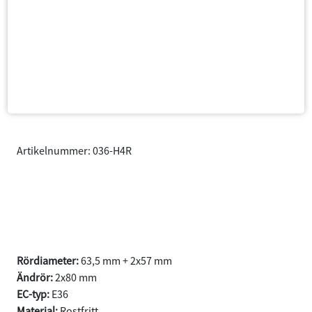
Artikelnummer: 036-H4R
E36 320i/323i
Sedan/Coupé/Cabrio/Touring år
1990-1997
Rördiameter:
63,5 mm + 2x57 mm
Ändrör:
2x80 mm
EC-typ:
E36
Material:
Rostfritt