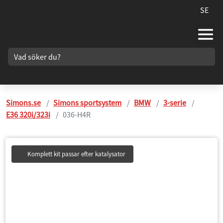
SE
Simons.se
Simons sportsystem
BMW
3-serie
E36 320i/323i
036-H4R
Komplett kit passar efter katalysator